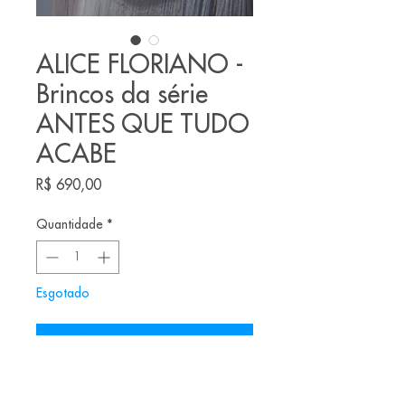
ALICE FLORIANO -
Brincos da série
ANTES QUE TUDO
ACABE
Preço
R$ 690,00
Quantidade
*
Esgotado
Notifique-me quando estiver disponível
Brincos feitos pela joalheira brasileira