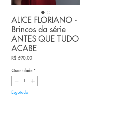
ALICE FLORIANO -
Brincos da série
ANTES QUE TUDO
ACABE
Preço
R$ 690,00
Quantidade
*
Esgotado
Notifique-me quando estiver disponível
Brincos feitos pela joalheira brasileira