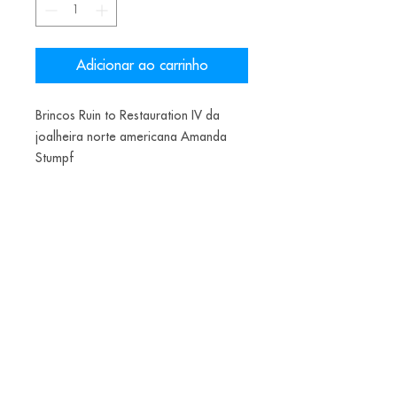
Adicionar ao carrinho
Brincos Ruin to Restauration IV da
joalheira norte americana Amanda
Stumpf
Materiais: Meerschaum, Prata, Folha
de prata fina e Folha de ouro 22k
Alice Balestro Floriano | Rua Felipe Neri, 353
90440-150
| Porto Alegre | Brasil
galeriaalicefloriano@gmail.com
|
+55 51
33775879
| CNPJ
17.546.935.0001
/70
Envios nacionais entrega em até 15 dias e
internacionais em até 40 dias