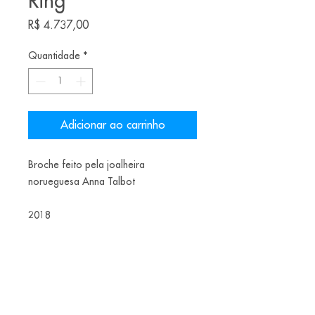
Ring
Preço
R$ 4.737,00
Quantidade
*
Adicionar ao carrinho
Broche feito pela joalheira
norueguesa Anna Talbot
2018
Materiais: Aluminium, brass, steel,
spraypaint
US$ 920