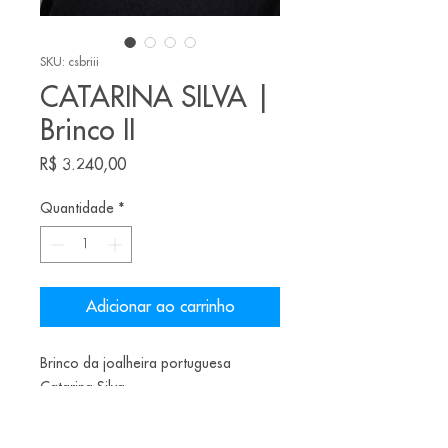
SKU: csbriii
CATARINA SILVA |
Brinco II
Preço
R$ 3.240,00
Quantidade
*
Adicionar ao carrinho
Brinco da joalheira portuguesa
Catarina Silva.
Materiais: Prata oxidada, papel de