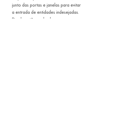
junto das portas e janelas para evitar
a entrada de entidades indesejadas.
Desde então, e desde que apareceu
o primeiro vampiro, o alho tem um
papel fundamental no combate contra
estas criaturas diabólicas e outros
seres demoníacos que persistem em
assombrar os nossos pesadelos.
Coloque um colar de dentes de alho e
durma... mais ou menos tranquilo!
Alice Balestro Floriano | Rua Felipe Neri, 353
90440-150
| Porto Alegre | Brasil
galeriaalicefloriano@gmail.com
|
+55 51
33775879
| CNPJ
17.546.935.0001
/70
Envios nacionais entrega em até 15 dias e
internacionais em até 40 dias