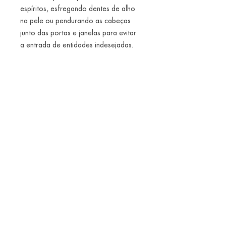
espíritos, esfregando dentes de alho
na pele ou pendurando as cabeças
junto das portas e janelas para evitar
a entrada de entidades indesejadas.
Desde então, e desde que apareceu
o primeiro vampiro, o alho tem um
papel fundamental no combate contra
estas criaturas diabólicas e outros
seres demoníacos que persistem em
assombrar os nossos pesadelos.
Coloque um colar de dentes de alho e
durma... mais ou menos tranquilo!
Alice Balestro Floriano | Rua Felipe Neri, 353
90440-150
| Porto Alegre | Brasil
galeriaalicefloriano@gmail.com
|
+55 51
33775879
| CNPJ
17.546.935.0001
/70
Envios nacionais entrega em até 15 dias e