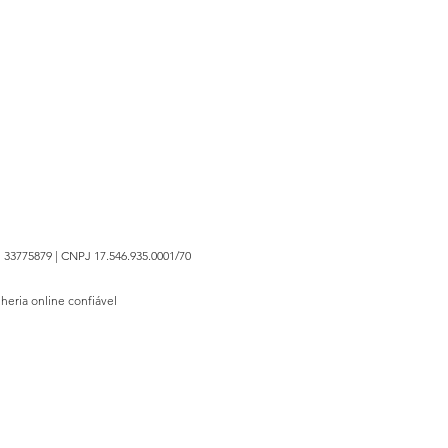
 33775879 | CNPJ 17.546.935.0001/70
lheria online confiável