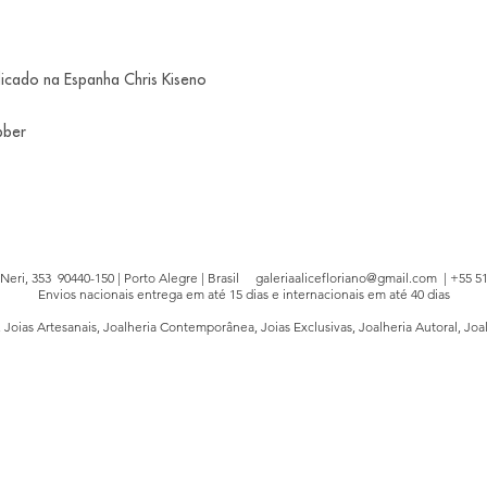
dicado na Espanha Chris Kiseno
ubber
e Neri, 353 90440-150 | Porto Alegre | Brasil
galeriaalicefloriano@gmail.com
| +55 51
Envios nacionais entrega em até 15 dias e internacionais em até 40 dias
, Joias Artesanais, Joalheria Contemporânea, Joias Exclusivas, Joalheria Autoral, Joa