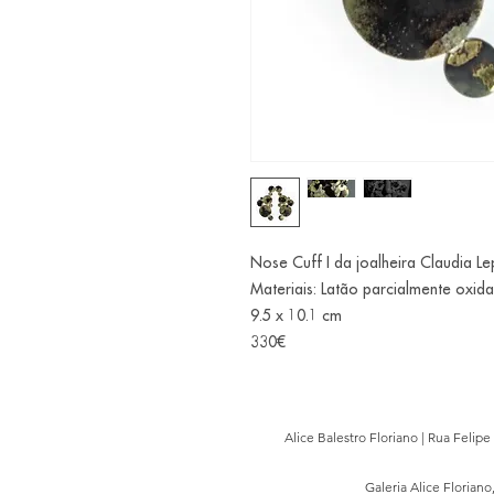
Nose Cuff I da joalheira Claudia Lep
Materiais: Latão parcialmente oxid
9.5 x 10.1 cm
330€
Alice Balestro Floriano | Rua Felip
Galeria Alice Floriano