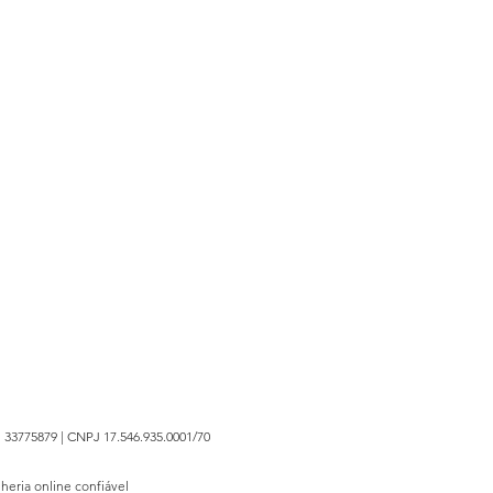
 33775879 | CNPJ 17.546.935.0001/70
lheria online confiável