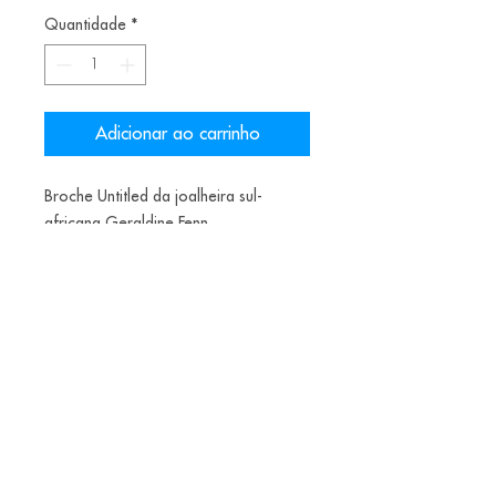
Quantidade
*
Adicionar ao carrinho
Broche Untitled da joalheira sul-
africana Geraldine Fenn
Materiais: Prata
Alice Balestro Floriano | Rua Felipe Neri, 353
90440-150
| Porto Alegre | Brasil
galeriaalicefloriano@gmail.com
|
+55 51
33775879
| CNPJ
17.546.935.0001
/70
Envios nacionais entrega em até 15 dias e
internacionais em até 40 dias