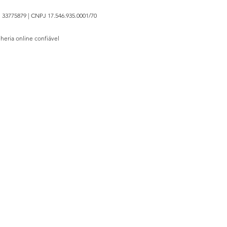
 33775879 | CNPJ 17.546.935.0001/70
lheria online confiável