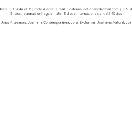
e Neri, 353 90440-150 | Porto Alegre | Brasil
galeriaalicefloriano@gmail.com
| +55 51
Envios nacionais entrega em até 15 dias e internacionais em até 40 dias
, Joias Artesanais, Joalheria Contemporânea, Joias Exclusivas, Joalheria Autoral, Joa