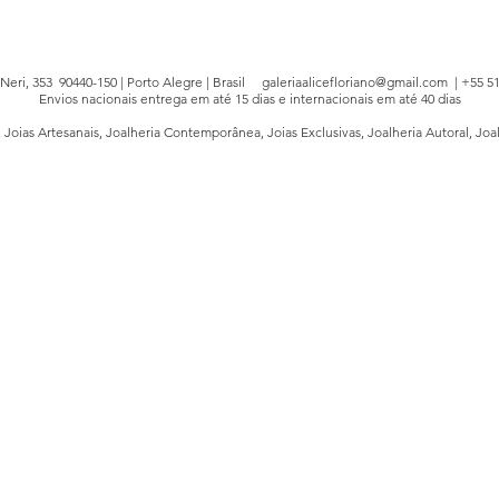
e Neri, 353 90440-150 | Porto Alegre | Brasil
galeriaalicefloriano@gmail.com
| +55 51
Envios nacionais entrega em até 15 dias e internacionais em até 40 dias
, Joias Artesanais, Joalheria Contemporânea, Joias Exclusivas, Joalheria Autoral, Joa