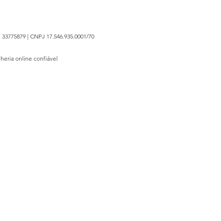
 33775879 | CNPJ 17.546.935.0001/70
lheria online confiável