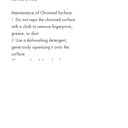
Maintenance of Chromed Surface:
1. Do not wipe the chromed surface
with a cloth to remove fingerprints,
grease, or dust.
2. Use a dishwashing detergent,
generously squeezing it onto the
surface.
Clean gently with bare hands or
gloves, and rinse thoroughly with
water. Do not rub the surface with just
water; gentle rubbing should
only be done with detergent.
3. Repeat steps 2 several times to
eliminate fingerprints, grease, and
dust.
4. Use cold air or a soft tissue to dap
the surface dry and absorb any