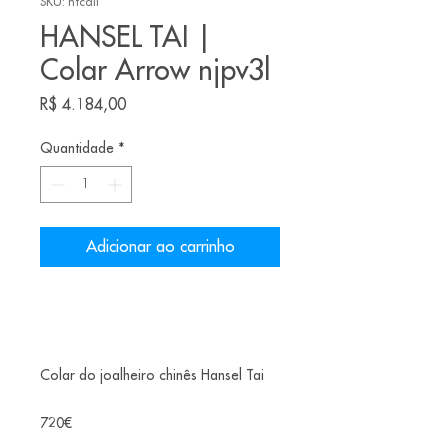
SKU: htcaii
HANSEL TAI |
Colar Arrow njpv3l
Preço
R$ 4.184,00
Quantidade
*
Adicionar ao carrinho
Colar do joalheiro chinês Hansel Tai
720€