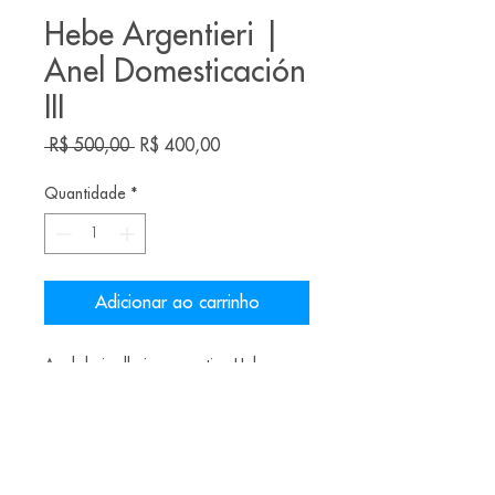
Hebe Argentieri |
Anel Domesticación
III
Preço
Preço
 R$ 500,00 
R$ 400,00
normal
promocional
Quantidade
*
Adicionar ao carrinho
Anel da joalheira argentina Hebe
Argentiere
Materiais: Kiri, filamentos plásticos,
tinta acrílica
Aro: 25/26