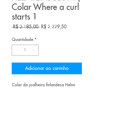
Colar Where a curl
starts 1
Preço
Preço
 R$ 3.185,00 
R$ 2.229,50
normal
promocional
Quantidade
*
Adicionar ao carrinho
Colar da joalheira finlandesa Helmi
Lindblom.
Materiais: silver, Recycled shell,
balloon, polymer, eco-resin
US$690