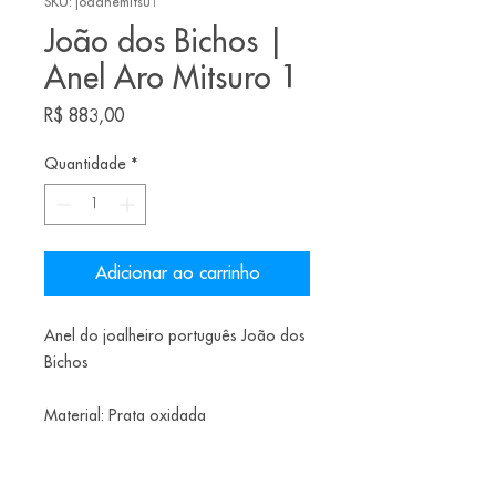
SKU: joaanemitsu1
João dos Bichos |
Anel Aro Mitsuro 1
Preço
R$ 883,00
Quantidade
*
Adicionar ao carrinho
Anel do joalheiro português João dos
Bichos
Material: Prata oxidada
Tamanho: 13.5 BR