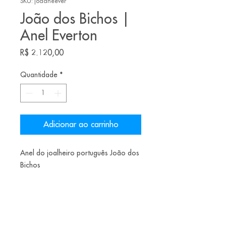
SKU: joaaneever
João dos Bichos |
Anel Everton
Preço
R$ 2.120,00
Quantidade
*
Adicionar ao carrinho
Anel do joalheiro português João dos
Bichos
Material: Prata patinada +pérola
Tamanho: 21.5 BR