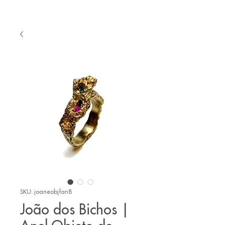
SKU: joaneobjfan8
João dos Bichos |