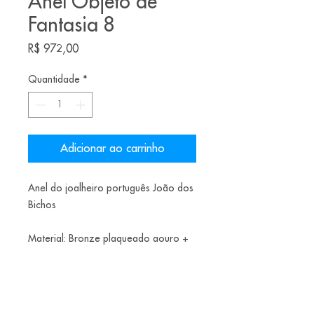
Anel Objeto de
Fantasia 8
Preço
R$ 972,00
Quantidade
*
Adicionar ao carrinho
Anel do joalheiro português João dos
Bichos
Material: Bronze plaqueado aouro +
zirconias
Tamanho: 19 BR