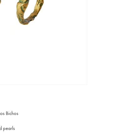
dos Bichos
d pearls