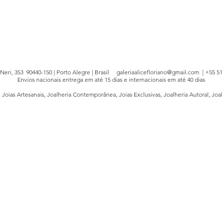
e Neri, 353 90440-150 | Porto Alegre | Brasil
galeriaalicefloriano@gmail.com
| +55 51
Envios nacionais entrega em até 15 dias e internacionais em até 40 dias
, Joias Artesanais, Joalheria Contemporânea, Joias Exclusivas, Joalheria Autoral, Joa