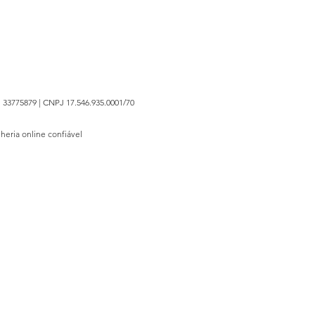
 33775879 | CNPJ 17.546.935.0001/70
lheria online confiável