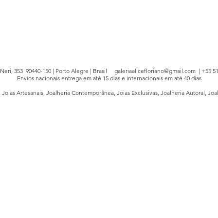
e Neri, 353 90440-150 | Porto Alegre | Brasil
galeriaalicefloriano@gmail.com
| +55 51
Envios nacionais entrega em até 15 dias e internacionais em até 40 dias
, Joias Artesanais, Joalheria Contemporânea, Joias Exclusivas, Joalheria Autoral, Joa