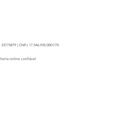
 33775879 | CNPJ 17.546.935.0001/70
lheria online confiável