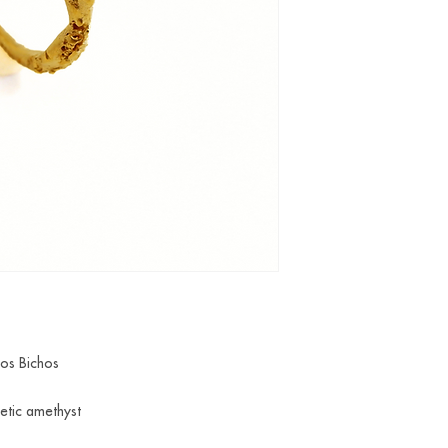
dos Bichos
etic amethyst