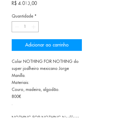
Preço
R$ 4.013,00
Quantidade
*
Adicionar ao carrinho
Colar NOTHING FOR NOTHING do
super joalheiro mexicano Jorge
Manilla.
Materiais:
Couro, madeira, algodão.
800€
.
NOTHING FOR NOTHING Necklace
Leather, wood, cotton 2015