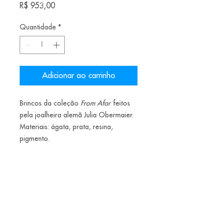
Preço
R$ 953,00
Quantidade
*
Adicionar ao carrinho
Brincos da coleção
From Afar
feitos
pela joalheira alemã Julia Obermaier.
Materiais: ágata, prata, resina,
pigmento.
__________
Earrings of
From Afar
series, made by
german artist Julia Obermaier.
Materials: agate, silver, resin, pigment.
190€