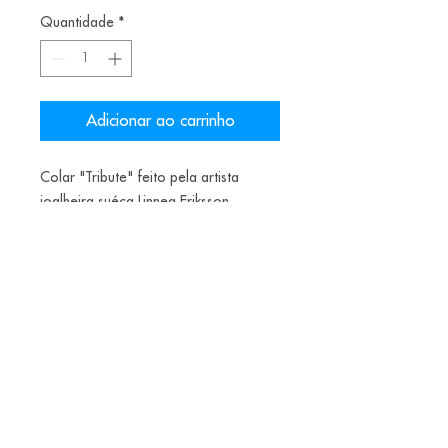
Quantidade
*
Adicionar ao carrinho
Colar "Tribute" feito pela artista
joalheira suéca Linnea Eriksson.
Materiais: aço, prata oxidada, spray.
235€
Alice Balestro Floriano | Rua Felipe Neri, 353
90440-150
| Porto Alegre | Brasil
galeriaalicefloriano@gmail.com
|
+55 51
33775879
| CNPJ
17.546.935.0001
/70
Envios nacionais entrega em até 15 dias e
internacionais em até 40 dias