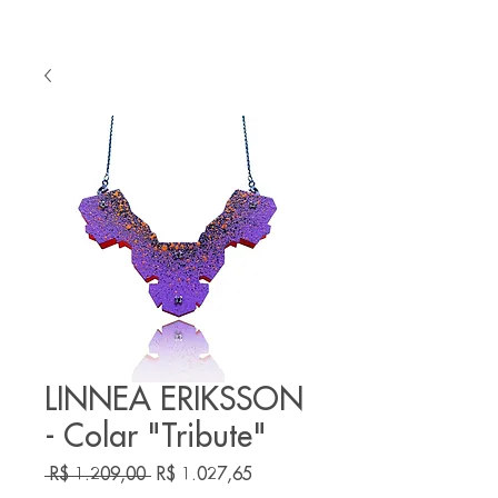
LINNEA ERIKSSON
- Colar "Tribute"
Preço
Preço
 R$ 1.209,00 
R$ 1.027,65
normal
promocional