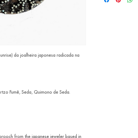
nrise) da joalheira japonesa radicada na
uartzo Fumê, Seda, Quimono de Seda.
brooch from the japanese jeweler based in