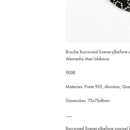
Broche Borrowed Scenery(before su
Alemanha Mari Ishikawa
900€
Materiais: Prata 925, Alumínio, Q
Dimensões: 75x75x8mm
___
Borrowed Scenery(before sunrise) 