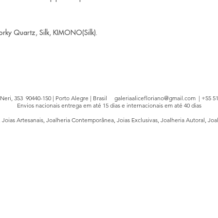
orky Quartz, Silk, KIMONO(Silk).
e Neri, 353 90440-150 | Porto Alegre | Brasil
galeriaalicefloriano@gmail.com
| +55 51
Envios nacionais entrega em até 15 dias e internacionais em até 40 dias
, Joias Artesanais, Joalheria Contemporânea, Joias Exclusivas, Joalheria Autoral, Joa