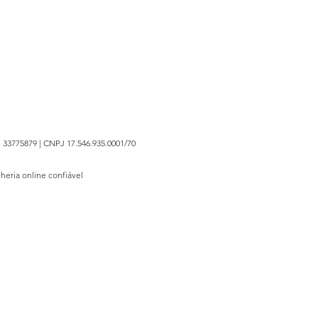
 33775879 | CNPJ 17.546.935.0001/70
lheria online confiável