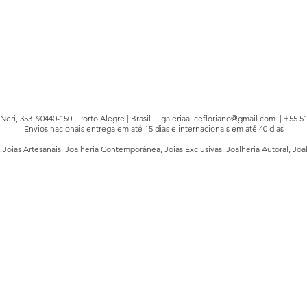
e Neri, 353 90440-150 | Porto Alegre | Brasil
galeriaalicefloriano@gmail.com
| +55 51
Envios nacionais entrega em até 15 dias e internacionais em até 40 dias
, Joias Artesanais, Joalheria Contemporânea, Joias Exclusivas, Joalheria Autoral, Joa