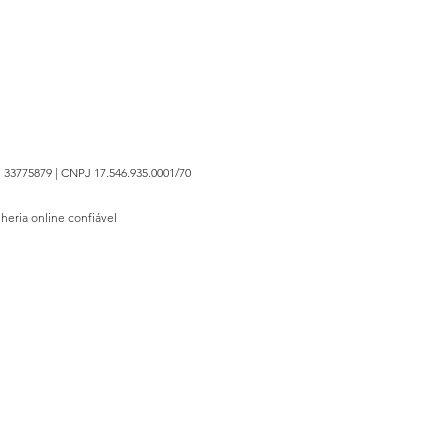
 33775879 | CNPJ 17.546.935.0001/70
lheria online confiável