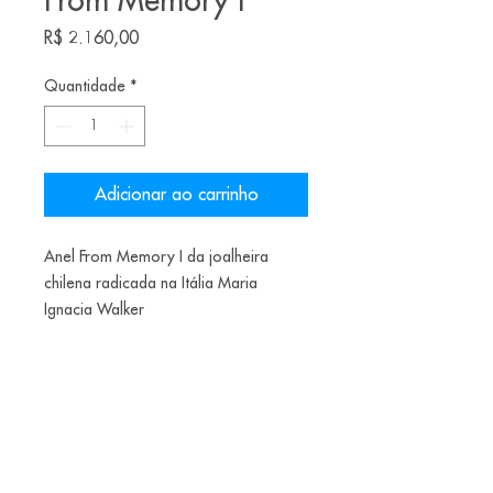
From Memory I
Preço
R$ 2.160,00
Quantidade
*
Adicionar ao carrinho
Anel From Memory I da joalheira
chilena radicada na Itália Maria
Ignacia Walker
€400
Materiais: Shibuichi, rubis.