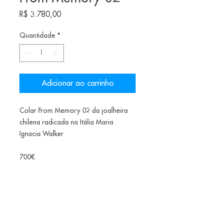
Preço
R$ 3.780,00
Quantidade
*
Adicionar ao carrinho
Colar From Memory 02 da joalheira
chilena radicada na Itália Maria
Ignacia Walker
700€
Ano: 2021
Materiais: cobre, banho de ouro /
banho de rutênio, rubis.
Dimensões: 70 x 3 x 3 cm