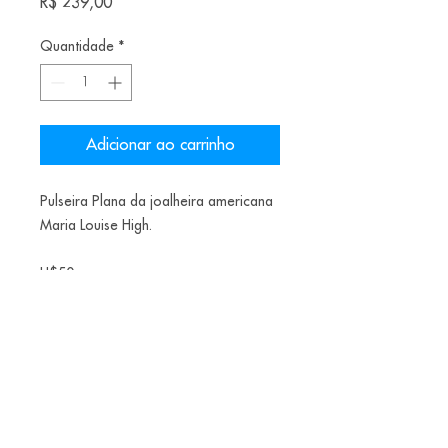
Preço
R$ 239,00
Quantidade
*
Adicionar ao carrinho
Pulseira Plana da joalheira americana
Maria Louise High.
U$50
Materiais: areia da praia, cobre.
Valor unitário.
Alice Balestro Floriano | Rua Felipe Neri, 353