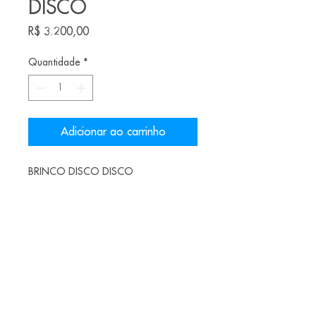
DISCO
Preço
R$ 3.200,00
Quantidade
*
Adicionar ao carrinho
BRINCO DISCO DISCO
nióbio azul e amarelo, brilhante com
cravação em ouro
R$ 3200,00
Alice Balestro Floriano | Rua Felipe Neri, 353
90440-150
| Porto Alegre | Brasil
galeriaalicefloriano@gmail.com
|
+55 51