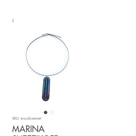
SKU: mscolcamret
MARINA