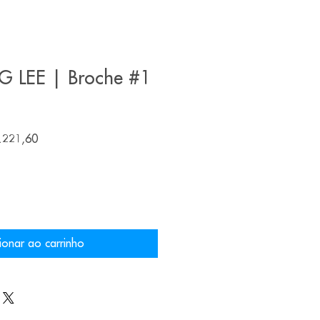
LEE | Broche #1
Preço
.221,60
l
promocional
ionar ao carrinho