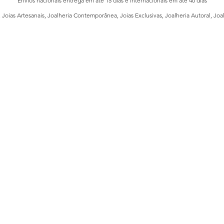
Envios nacionais entrega em até 15 dias e internacionais em até 40 dias
, Joias Artesanais, Joalheria Contemporânea, Joias Exclusivas, Joalheria Autoral, Joa