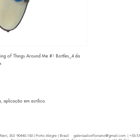
rding of Things Around Me #1 Bottles_4 da
e.
ia, aplicação em acrílico.
e Neri, 353 90440-150 | Porto Alegre | Brasil
galeriaalicefloriano@gmail.com
| +55 51