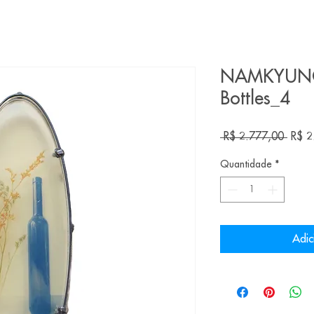
NAMKYUNG 
Bottles_4
Preço
 R$ 2.777,00 
R$ 2
norma
Quantidade
*
Adic