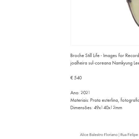
Broche Still Life - Images for Reco
joalheira sul-coreana Namkyung Le
€ 540
Ano: 2021
Materiais: Prata esterlina, fotograf
Dimensões: 49x140x12mm
Alice Balestro Floriano | Rua Felip