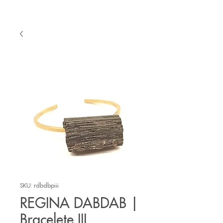
SKU: rdbdbpiii
REGINA DABDAB |
Bracelete III