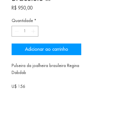
Preço
R$ 950,00
Quantidade
*
Adicionar ao carrinho
Pulseira da joalheira brasileira Regina
Dabdab
U$ 156
Materiais: Latão e Turmalina Negra