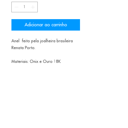
Adicionar ao carrinho
Anel feito pela joalheira brasileira
Renata Porto.
Materiais: Onix e Ouro 18K
Teste
Data de envio final do ano
Alice Balestro Floriano | Rua Felipe Neri, 353
90440-150
| Porto Alegre | Brasil
galeriaalicefloriano@gmail.com
|
+55 51
33775879
| CNPJ
17.546.935.0001
/70