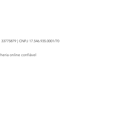
 33775879 | CNPJ 17.546.935.0001/70
lheria online confiável