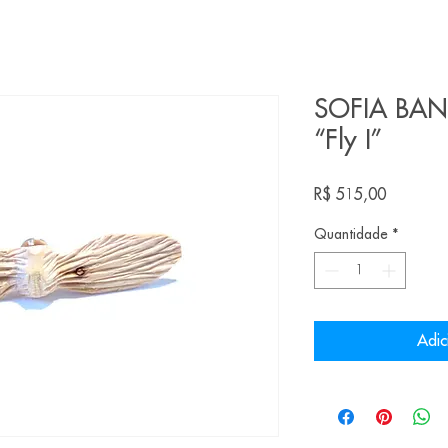
SOFIA BAN
“Fly I”
Preço
R$ 515,00
Quantidade
*
Adic