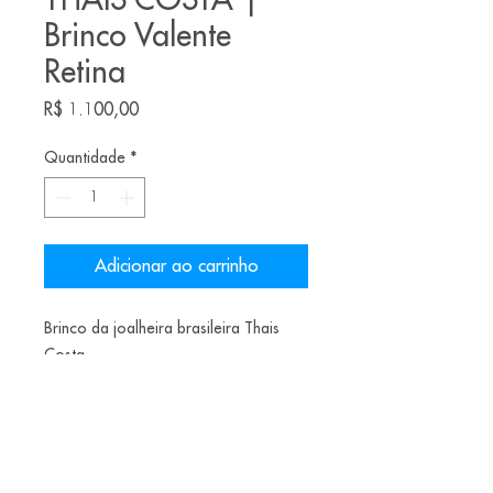
THAIS COSTA |
Brinco Valente
Retina
Preço
R$ 1.100,00
Quantidade
*
Adicionar ao carrinho
Brinco da joalheira brasileira Thais
Costa
Materiais: latão, ródio negro e iolita
Peça Única