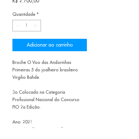
Preço
R$ 2.700,00
Quantidade
*
Adicionar ao carrinho
Broche O Voo das Andorinhas
Primeiras 5 do joalheiro brasileiro
Virgilio Bahde.
3o Colocado na Categoria
Profissional Nacional do Concurso
FIO 2a Edição.
Ano: 2021
Materiais: Prata, aço, nitrilo e pasta
de osso.