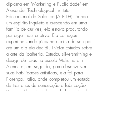
diploma em "Marketing e Publicidade" em
Alexander Technological Instituto
Educacional de Salónica (ATEITH). Sendo
um espírito inquieto e crescendo em uma
família de ourives, ela estava procurando
por algo mais criativo. Ela começou
experimentando jóias na oficina de seu pai
até um dia ela decidiu iniciar Estudos sobre
a arte da joalheria. Estudou silversmithing e
design de jóias na escola Mokume em
Atenas e, em seguida, para desenvolver
suas habilidades artísticas, ela foi para
Florença, Itália, onde completou um estudo
de três anos de concepção e fabricação
Jóias na Alchimia School. Ela foi ensinada
por renomados artistas e professores no
campo da jóia contemporânea, como Peter
Bauhuis, Lucia Massei, Doris Maninger,
Manfred Bischoff, Ruudt Peters e Robert Smit.
Em 2012 , participou de uma oficina de
jóias contemporânea com Christoph
Zellweger. Em 2014, uma oficina com