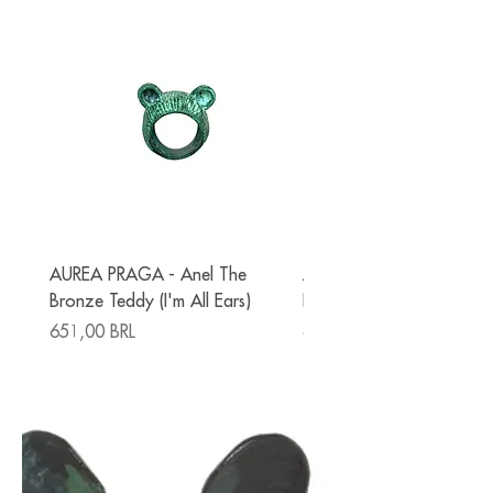
AUREA PRAGA - Anel The
AUREA PRAGA - Anel Th
Bronze Teddy (I'm All Ears)
Bronze Giraffe (I'm All Ea
Prezzo
Prezzo
651,00 BRL
651,00 BRL