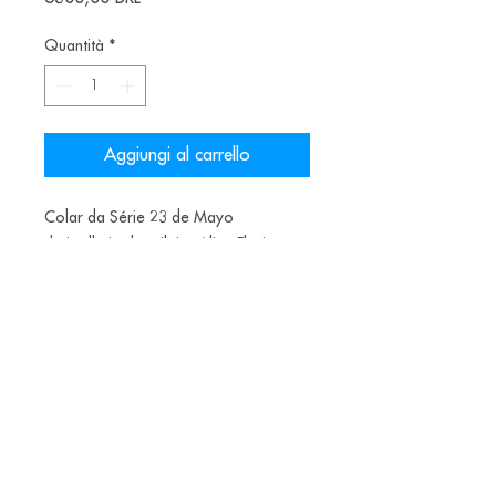
Quantità
*
Aggiungi al carrello
Colar da Série 23 de Mayo
da joalheira brasileira Alice Floriano
Material: Prata e Quartzo Fumê
Alice Balestro Floriano | Rua Felipe Neri, 353
90440-150
| Porto Alegre | Brasil
galeriaalicefloriano@gmail.com
|
+55 51
33775879
| CNPJ
17.546.935.0001
/70
Envios nacionais entrega em até 15 dias e
internacionais em até 40 dias