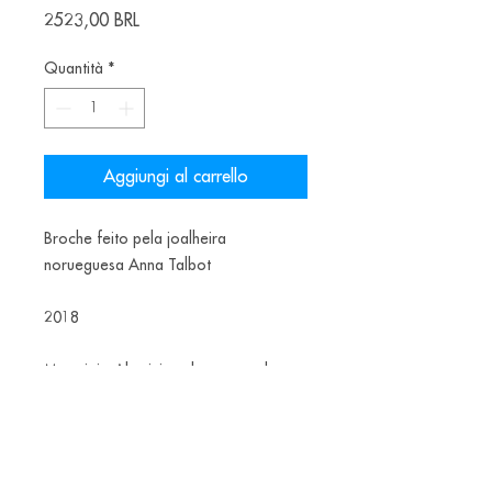
Prezzo
2523,00 BRL
Quantità
*
Aggiungi al carrello
Broche feito pela joalheira
norueguesa Anna Talbot
2018
Materiais: Aluminium, brass, steel,
spraypaint
US$ 490