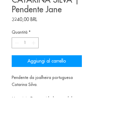
CATARINA SILVA |
Pendente Jane
Prezzo
3240,00 BRL
Quantità
*
Aggiungi al carrello
Pendente da joalheira portuguesa
Catarina Silva.
Materiais: Prata oxidada, papel de
chocolate, laca de caju, zircónia,
cordão de polyester.
500€