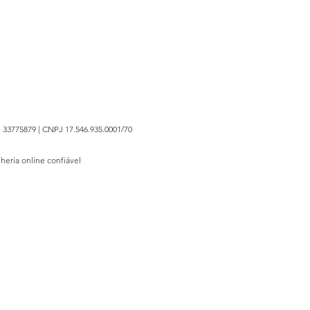
 33775879 | CNPJ 17.546.935.0001/70
lheria online confiável