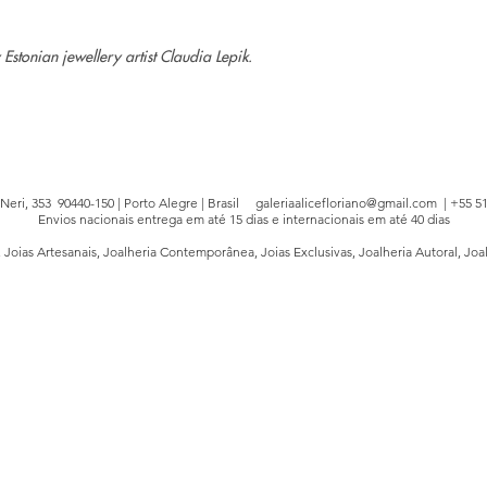
onian jewellery artist Claudia Lepik.
e Neri, 353 90440-150 | Porto Alegre | Brasil
galeriaalicefloriano@gmail.com
| +55 51
Envios nacionais entrega em até 15 dias e internacionais em até 40 dias
, Joias Artesanais, Joalheria Contemporânea, Joias Exclusivas, Joalheria Autoral, Joa