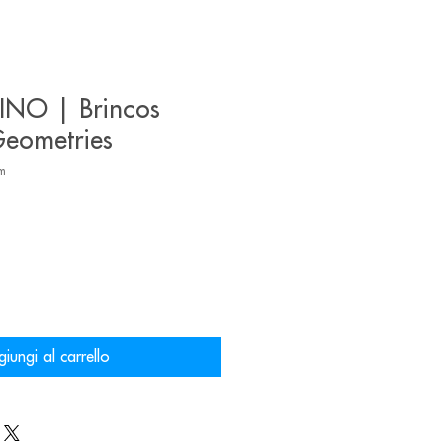
INO | Brincos
Geometries
rm
o
iungi al carrello