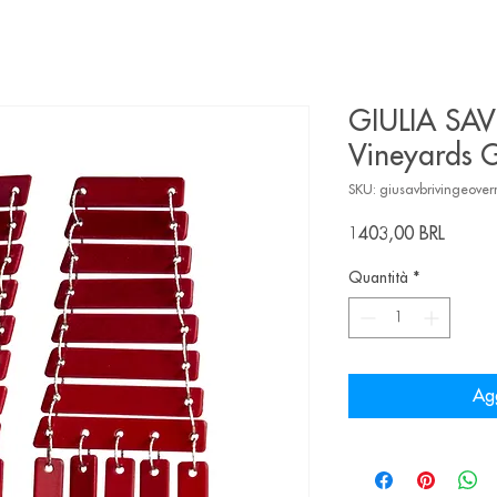
GIULIA SAV
Vineyards 
SKU: giusavbrivingeove
Prezz
1403,00 BRL
Quantità
*
Agg