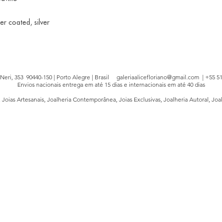
r coated, silver
e Neri, 353 90440-150 | Porto Alegre | Brasil
galeriaalicefloriano@gmail.com
| +55 51
Envios nacionais entrega em até 15 dias e internacionais em até 40 dias
, Joias Artesanais, Joalheria Contemporânea, Joias Exclusivas, Joalheria Autoral, Joa