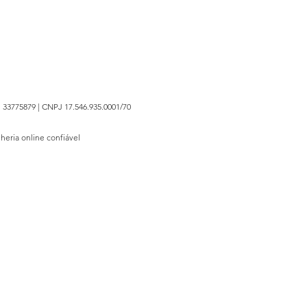
 33775879 | CNPJ 17.546.935.0001/70
lheria online confiável