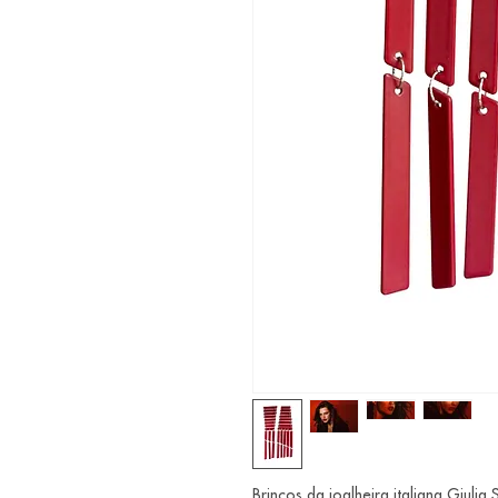
Brincos da joalheira italiana Giulia