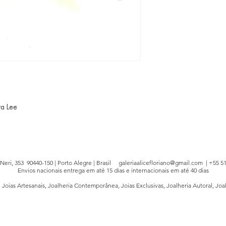
wa Lee
e Neri, 353 90440-150 | Porto Alegre | Brasil
galeriaalicefloriano@gmail.com
| +55 51
Envios nacionais entrega em até 15 dias e internacionais em até 40 dias
, Joias Artesanais, Joalheria Contemporânea, Joias Exclusivas, Joalheria Autoral, Joa