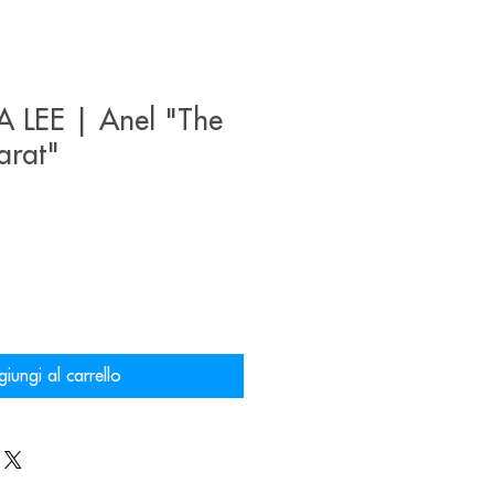
LEE | Anel "The
arat"
iungi al carrello