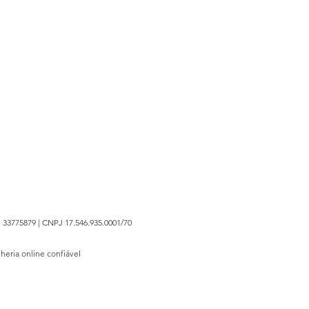
 33775879 | CNPJ 17.546.935.0001/70
lheria online confiável