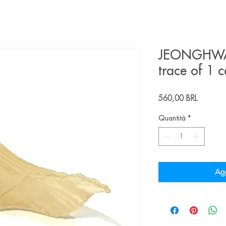
JEONGHWA 
trace of 1 c
Prezzo
560,00 BRL
Quantità
*
Agg