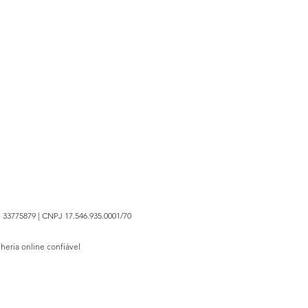
 33775879 | CNPJ 17.546.935.0001/70
lheria online confiável