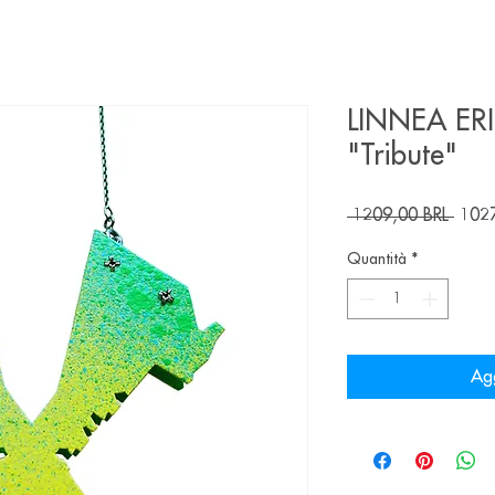
LINNEA ERI
"Tribute"
Prez
 1209,00 BRL 
1027
regol
Quantità
*
Agg