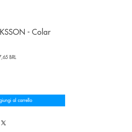
KSSON - Colar
zo
Prezzo
,65 BRL
are
scontato
iungi al carrello