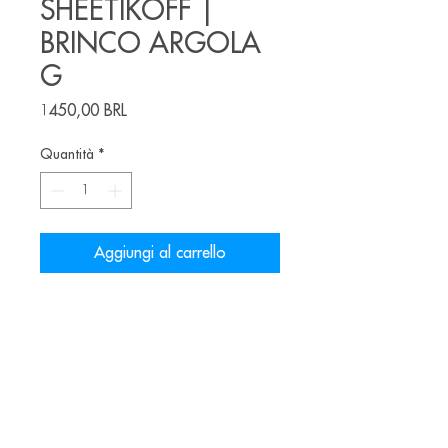
SHEETIKOFF |
BRINCO ARGOLA
G
Prezzo
1450,00 BRL
Quantità
*
Aggiungi al carrello
BRINCO ARGOLA G -
Fio de nióbio martelado diâmetro
5,5cm -
R$ 1450,00