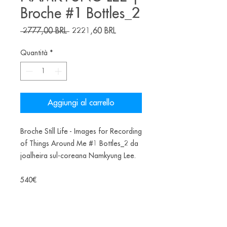
Broche #1 Bottles_2
Prezzo
Prezzo
 2777,00 BRL 
2221,60 BRL
regolare
scontato
Quantità
*
Aggiungi al carrello
Broche Still Life - Images for Recording
of Things Around Me #1 Bottles_2 da
joalheira sul-coreana Namkyung Lee.
540€
Ano: 2021
Materiais: Prata esterlina, fotografia,