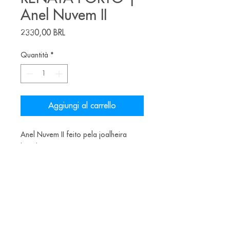
Anel Nuvem II
Prezzo
2330,00 BRL
Quantità
*
Aggiungi al carrello
Anel Nuvem II feito pela joalheira
brasileira Renata Porto.
Materiais:
Prata oxidada e Pérola Barroca
Alice Balestro Floriano | Rua Felipe Neri, 353