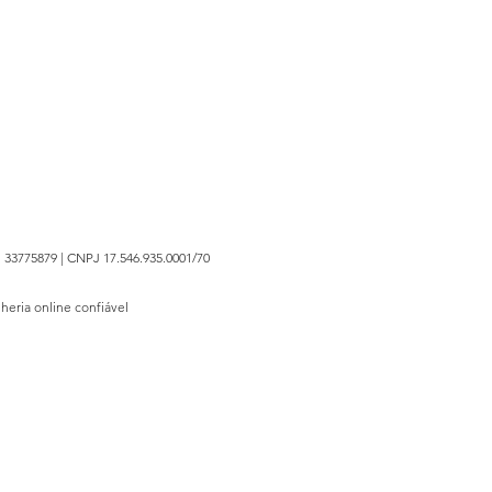
 33775879 | CNPJ 17.546.935.0001/70
lheria online confiável