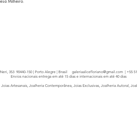
esa Milheiro.
e Neri, 353 90440-150 | Porto Alegre | Brasil
galeriaalicefloriano@gmail.com
| +55 51
Envios nacionais entrega em até 15 dias e internacionais em até 40 dias
, Joias Artesanais, Joalheria Contemporânea, Joias Exclusivas, Joalheria Autoral, Joa